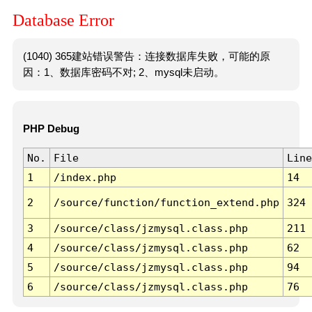
Database Error
(1040) 365建站错误警告：连接数据库失败，可能的原
因：1、数据库密码不对; 2、mysql未启动。
PHP Debug
No.
File
Line
1
/index.php
14
2
/source/function/function_extend.php
324
3
/source/class/jzmysql.class.php
211
4
/source/class/jzmysql.class.php
62
5
/source/class/jzmysql.class.php
94
6
/source/class/jzmysql.class.php
76