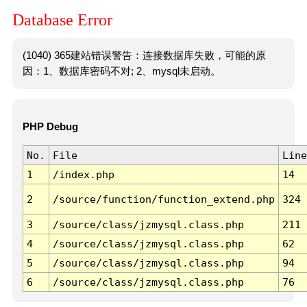
Database Error
(1040) 365建站错误警告：连接数据库失败，可能的原
因：1、数据库密码不对; 2、mysql未启动。
PHP Debug
No.
File
Line
1
/index.php
14
2
/source/function/function_extend.php
324
3
/source/class/jzmysql.class.php
211
4
/source/class/jzmysql.class.php
62
5
/source/class/jzmysql.class.php
94
6
/source/class/jzmysql.class.php
76