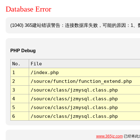
Database Error
(1040) 365建站错误警告：连接数据库失败，可能的原因：1、数
PHP Debug
No.
File
1
/index.php
2
/source/function/function_extend.php
3
/source/class/jzmysql.class.php
4
/source/class/jzmysql.class.php
5
/source/class/jzmysql.class.php
6
/source/class/jzmysql.class.php
www.365jz.com
已经将此