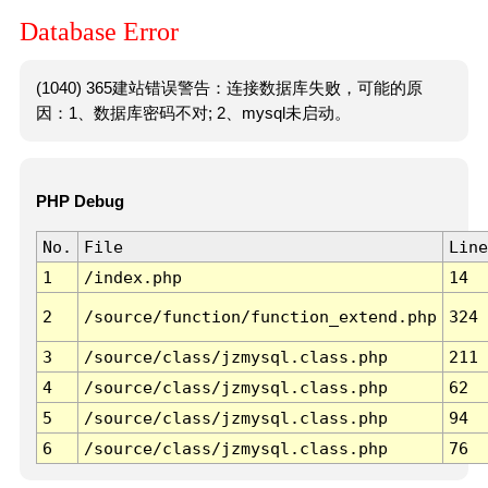
Database Error
(1040) 365建站错误警告：连接数据库失败，可能的原
因：1、数据库密码不对; 2、mysql未启动。
PHP Debug
No.
File
Line
1
/index.php
14
2
/source/function/function_extend.php
324
3
/source/class/jzmysql.class.php
211
4
/source/class/jzmysql.class.php
62
5
/source/class/jzmysql.class.php
94
6
/source/class/jzmysql.class.php
76