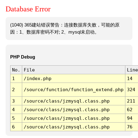
Database Error
(1040) 365建站错误警告：连接数据库失败，可能的原
因：1、数据库密码不对; 2、mysql未启动。
PHP Debug
No.
File
Line
1
/index.php
14
2
/source/function/function_extend.php
324
3
/source/class/jzmysql.class.php
211
4
/source/class/jzmysql.class.php
62
5
/source/class/jzmysql.class.php
94
6
/source/class/jzmysql.class.php
76