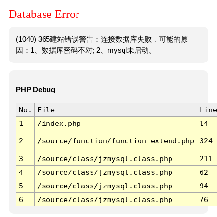
Database Error
(1040) 365建站错误警告：连接数据库失败，可能的原
因：1、数据库密码不对; 2、mysql未启动。
PHP Debug
No.
File
Line
1
/index.php
14
2
/source/function/function_extend.php
324
3
/source/class/jzmysql.class.php
211
4
/source/class/jzmysql.class.php
62
5
/source/class/jzmysql.class.php
94
6
/source/class/jzmysql.class.php
76