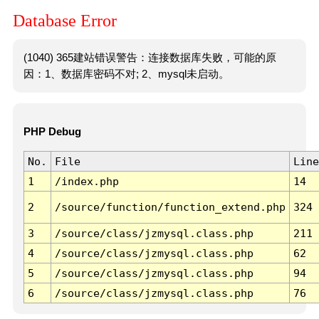
Database Error
(1040) 365建站错误警告：连接数据库失败，可能的原
因：1、数据库密码不对; 2、mysql未启动。
PHP Debug
No.
File
Line
1
/index.php
14
2
/source/function/function_extend.php
324
3
/source/class/jzmysql.class.php
211
4
/source/class/jzmysql.class.php
62
5
/source/class/jzmysql.class.php
94
6
/source/class/jzmysql.class.php
76