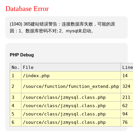
Database Error
(1040) 365建站错误警告：连接数据库失败，可能的原
因：1、数据库密码不对; 2、mysql未启动。
PHP Debug
No.
File
Line
1
/index.php
14
2
/source/function/function_extend.php
324
3
/source/class/jzmysql.class.php
211
4
/source/class/jzmysql.class.php
62
5
/source/class/jzmysql.class.php
94
6
/source/class/jzmysql.class.php
76