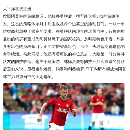
太平洋在线注册
按照阿莫林的策略格调，他接办曼联后，很可能选择343的策略体
系。这么的策略体系对中后卫以及两个边翼卫的跑动智商、一双一单
防智商都忽视了很高的要求。在曼联队内现存的球员当中，行将伤愈
复出的约罗有望成为阿莫林麾下的国家栋梁。从时期特色来看，约罗
具有出色的身段条目，正面防护智商出色，卡位、头球智商都是他的
拿手绝活。与此同期，他还有着可以的补位意志，大致第一时分弥补
队友的防护收缩。这关于马奎尔、林德洛夫等防护不那么靠谱的曼联
后卫们来说，显得难能难得。约罗和利桑德罗·马丁内斯有望成为阿莫
林主力威望当中的固定选项。