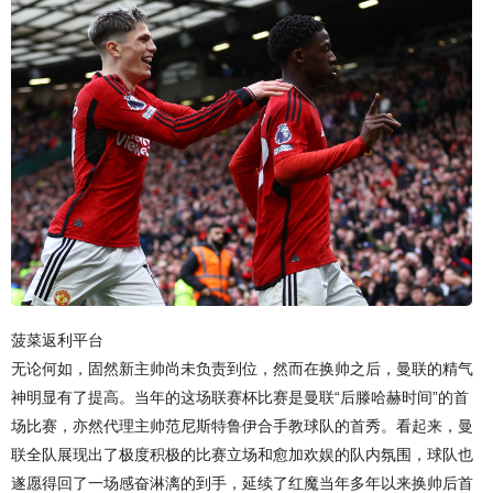
菠菜返利平台
无论何如，固然新主帅尚未负责到位，然而在换帅之后，曼联的精气
神明显有了提高。当年的这场联赛杯比赛是曼联“后滕哈赫时间”的首
场比赛，亦然代理主帅范尼斯特鲁伊合手教球队的首秀。看起来，曼
联全队展现出了极度积极的比赛立场和愈加欢娱的队内氛围，球队也
遂愿得回了一场感奋淋漓的到手，延续了红魔当年多年以来换帅后首