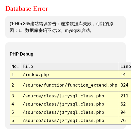
Database Error
(1040) 365建站错误警告：连接数据库失败，可能的原
因：1、数据库密码不对; 2、mysql未启动。
PHP Debug
No.
File
Line
1
/index.php
14
2
/source/function/function_extend.php
324
3
/source/class/jzmysql.class.php
211
4
/source/class/jzmysql.class.php
62
5
/source/class/jzmysql.class.php
94
6
/source/class/jzmysql.class.php
76