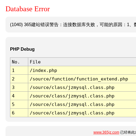
Database Error
(1040) 365建站错误警告：连接数据库失败，可能的原因：1、数
PHP Debug
No.
File
1
/index.php
2
/source/function/function_extend.php
3
/source/class/jzmysql.class.php
4
/source/class/jzmysql.class.php
5
/source/class/jzmysql.class.php
6
/source/class/jzmysql.class.php
www.365jz.com
已经将此