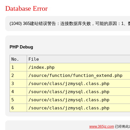
Database Error
(1040) 365建站错误警告：连接数据库失败，可能的原因：1、数
PHP Debug
No.
File
1
/index.php
2
/source/function/function_extend.php
3
/source/class/jzmysql.class.php
4
/source/class/jzmysql.class.php
5
/source/class/jzmysql.class.php
6
/source/class/jzmysql.class.php
www.365jz.com
已经将此