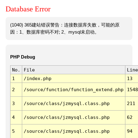
Database Error
(1040) 365建站错误警告：连接数据库失败，可能的原
因：1、数据库密码不对; 2、mysql未启动。
PHP Debug
No.
File
Line
1
/index.php
13
2
/source/function/function_extend.php
1548
3
/source/class/jzmysql.class.php
211
4
/source/class/jzmysql.class.php
62
5
/source/class/jzmysql.class.php
94