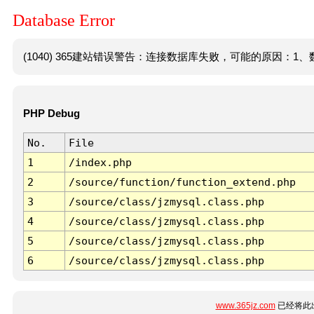
Database Error
(1040) 365建站错误警告：连接数据库失败，可能的原因：1、数
PHP Debug
No.
File
1
/index.php
2
/source/function/function_extend.php
3
/source/class/jzmysql.class.php
4
/source/class/jzmysql.class.php
5
/source/class/jzmysql.class.php
6
/source/class/jzmysql.class.php
www.365jz.com
已经将此